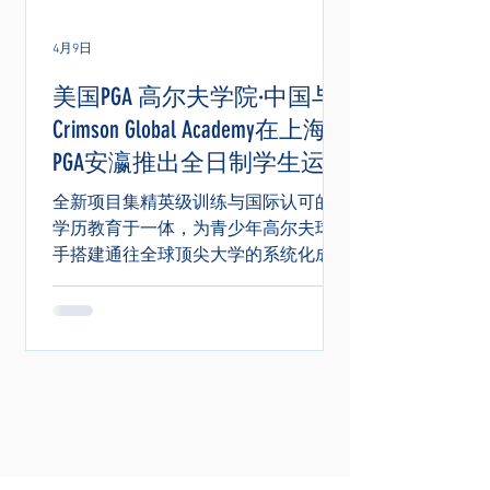
4月9日
美国PGA 高尔夫学院·中国与
Crimson Global Academy在上海
PGA安瀛推出全日制学生运动
员项目
全新项目集精英级训练与国际认可的
学历教育于一体，为青少年高尔夫球
手搭建通往全球顶尖大学的系统化成
长通道。 中国上海——美国职业高尔夫
球协会（PGA of America）、太平松体
育 （PacificPine Sports）与 Crimson
Global Academy（CGA）联合宣布，在
上海推出全日制项目。该项目旨在为
青少年球员打造一个集精英级训练与
国际认证学历教育于一体的综合培养
体系。项目将通过美国PGA高尔夫学院