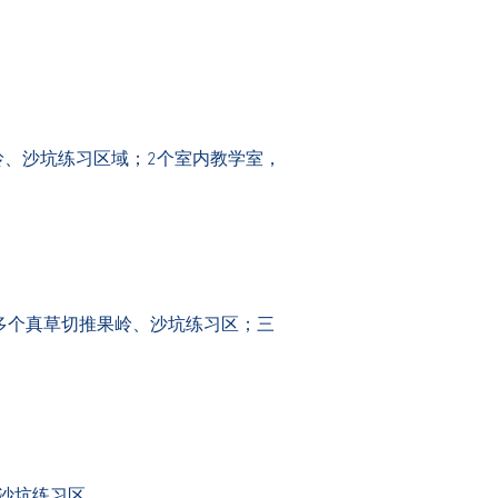
岭、沙坑
练习区域；2个室内教学室，
；多个真草切推果岭、沙坑练习区；三
、沙坑练习区。