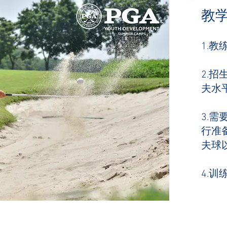
教
1.教
2.招
夫水
3.
行准
夫球
4.