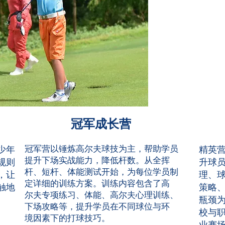
冠军成长营
冠军营以锤炼高尔夫球技为主，帮助学员
少年
精英
提升下场实战能力，降低杆数。从全挥
规则
升球
杆、短杆、体能测试开始，为每位学员制
，让
理、
定详细的训练方案。训练内容包含了高
触地
策略
尔夫专项练习、体能、高尔夫心理训练、
瓶颈
下场攻略等，提升学员在不同球位与环
校与
境因素下的打球技巧。