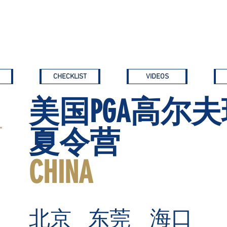
Home
New Page
About Us
Sports
Tournaments
News
CHECKLIST
VIDEOS
美国PGA高尔
夏令营
CHINA
海口
北京
东莞