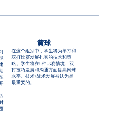
黄球
在这个组别中，学生将为单打和
习
双打比赛发展扎实的技术和策
球
略。学生将在5种比赛情境、双
建
打技巧发展和沟通方面提高网球
期
水平。技术/战术发展被认为是
在
最重要的。
开
适
时
覆