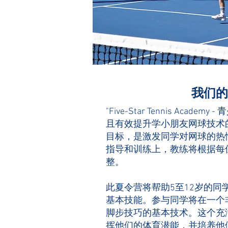
我们的
"Five-Star Tennis Aca
且有效提升学小朋友网球技术
目标，是激发同学对网球的热
指导和训练上，教练将根据每
整。
此夏令营将帮助5至12岁的同
基本技能。参与同学将在一个
脚步技巧的基本技术。这个充
挥他们的体育潜能，并培养他