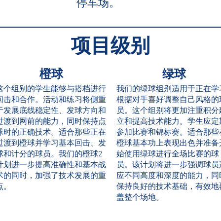
停车场。
项目级别
橙球
绿球
这个组别的学生能够与搭档进行
我们的绿球组别适用于正在学
回击和合作。活动和练习将侧重
根据对手喜好调整自己风格的
于发展底线稳定性、发球方向和
员。这个组别将更加注重积分
过渡到网前的能力，同时保持点
立和提高技术能力。学生应定
球时的正确技术。适合那些正在
参加比赛和锦标赛。适合那些
过渡到橙球并学习基本回击、发
橙球基本功上表现出色并准备
球和计分的球员。我们的橙球2
始使用绿球进行全场比赛的球
计划进一步提高准确性和基本战
员。该计划将进一步强调球员
术的同时，加强了技术发展的重
应不同高度和深度的能力，同
点。
保持良好的技术基础，有效地
盖整个场地。