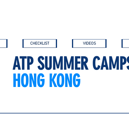
Home
New Page
About Us
Sports
Tournaments
News
CHECKLIST
VIDEOS
ATP SUMMER CAMP
HONG KONG